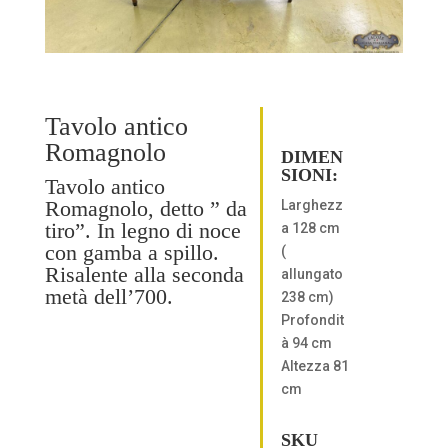
Tavolo antico
Romagnolo
DIMEN
SIONI:
Tavolo antico
Romagnolo, detto ” da
Larghezz
tiro”. In legno di noce
a 128 cm
con gamba a spillo.
(
Risalente alla seconda
allungato
metà dell’700.
238 cm)
Profondit
à 94 cm
Altezza 81
cm
SKU